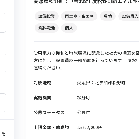
愛媛県松野町：「令和8年度松野町新エネルギ
設備投資
再エネ・畜エネ
環境
設備購入
燃料電池
個人
使用電力の抑制と地球環境に配慮した社会の構築を
方に対し、設置費の一部補助を行っています。 ※お
連絡ください。
対象地域
愛媛県：北宇和郡松野町
実施機関
松野町
公募ステータス
公募中
上限金額・助成額
15万2,000円
した