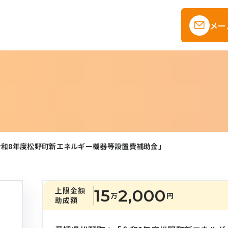
メー
令和8年度松野町新エネルギー機器等設置費補助金」
上限金額
15
2,000
万
円
助成額