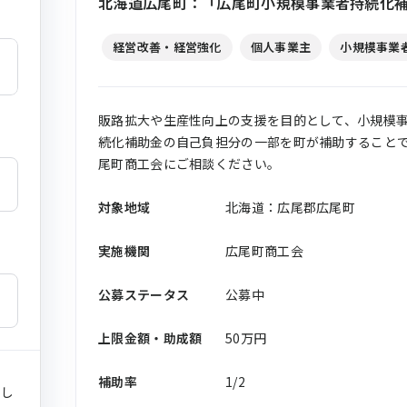
北海道広尾町：「広尾町小規模事業者持続化補
経営改善・経営強化
個人事業主
小規模事業
販路拡大や生産性向上の支援を目的として、小規模
続化補助金の自己負担分の一部を町が補助することで
尾町商工会にご相談ください。
対象地域
北海道：広尾郡広尾町
実施機関
広尾町商工会
公募ステータス
公募中
上限金額・助成額
50万円
補助率
1/2
まし