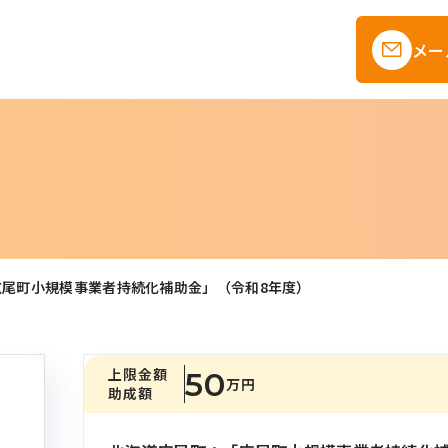
メー
広尾町小規模事業者持続化補助金」（令和8年度）
上限金額
50
万円
助成額