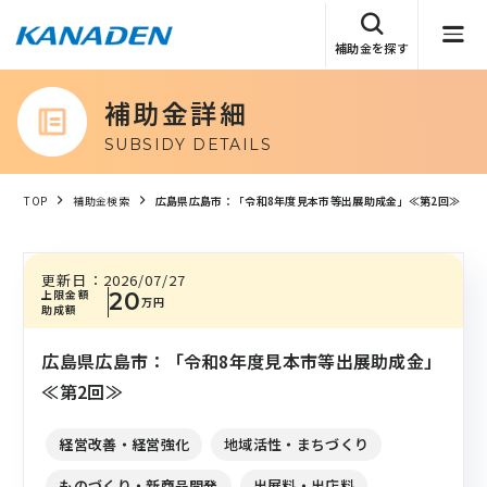
補助金を探す
補助金詳細
SUBSIDY DETAILS
TOP
補助金検索
広島県広島市：「令和8年度見本市等出展助成金」≪第2回≫
更新日：
2026/07/27
上限金額
20
万円
助成額
広島県広島市：「令和8年度見本市等出展助成金」
≪第2回≫
経営改善・経営強化
地域活性・まちづくり
ものづくり・新商品開発
出展料・出店料