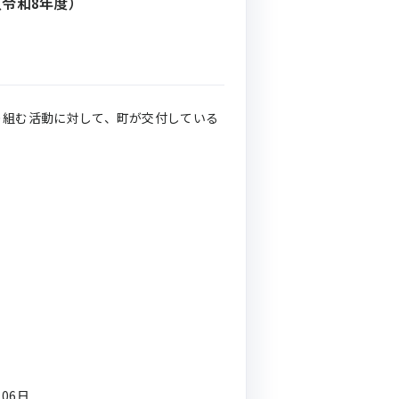
令和8年度）
り組む活動に対して、町が交付している
。
月06日