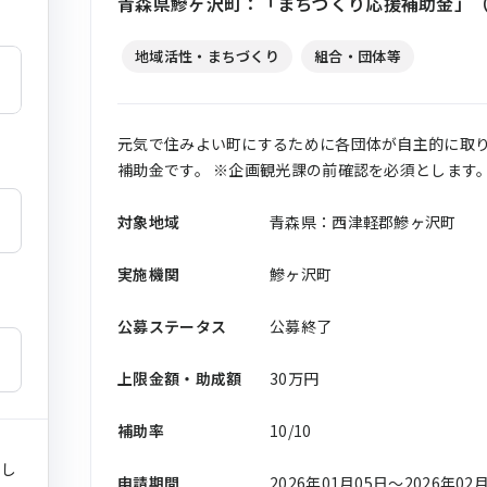
青森県鰺ヶ沢町：「まちづくり応援補助金」（
地域活性・まちづくり
組合・団体等
元気で住みよい町にするために各団体が自主的に取
補助金です。 ※企画観光課の前確認を必須とします
対象地域
青森県：西津軽郡鰺ヶ沢町
実施機関
鰺ヶ沢町
公募ステータス
公募終了
上限金額・助成額
30万円
補助率
10/10
まし
申請期間
2026年01月05日〜2026年02