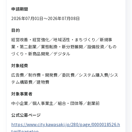
申請期間
2026年07月01日〜2026年07月08日
目的
経営改善・経営強化／地域活性・まちづくり／新規事
業・第二創業／業態転換・新分野展開／設備投資／もの
づくり・新商品開発／デジタル
対象経費
広告費／制作費・開発費／委託費／システム購入費/シス
テム構築費／建物費
対象事業者
中小企業／個人事業主／組合・団体等／創業前
公式公募ページ
https://www.city.kawasaki.jp/280/page/0000018526.h
tml#pagetop