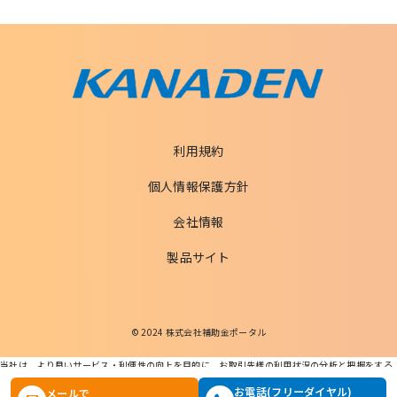
利用規約
個人情報保護方針
会社情報
製品サイト
© 2024 株式会社補助金ポータル
当社は、より良いサービス・利便性の向上を目的に、お取引先様の利用状況の分析と把握をする
ためCookieを利用します。
この条件で検索する
お電話(フリーダイヤル)
メールで
本ウェブサイトを利用することで、Cookieの使用に同意するものとします。