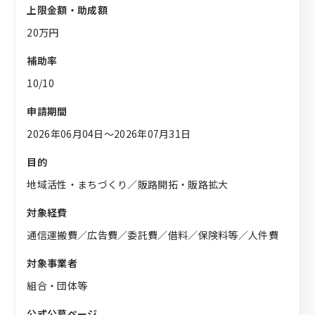
上限金額・助成額
20万円
補助率
10/10
申請期間
2026年06月04日〜2026年07月31日
目的
地域活性・まちづくり／販路開拓・販路拡大
対象経費
通信運搬費／広告費／委託費／借料／保険料等／人件費
対象事業者
組合・団体等
公式公募ページ