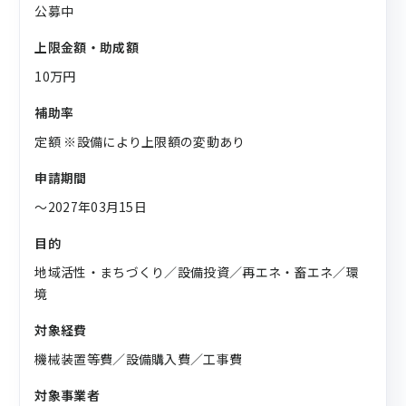
公募中
上限金額・助成額
10万円
補助率
定額 ※設備により上限額の変動あり
申請期間
〜2027年03月15日
目的
地域活性・まちづくり／設備投資／再エネ・畜エネ／環
境
対象経費
機械装置等費／設備購入費／工事費
対象事業者