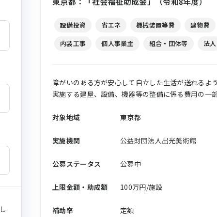
東京都：「社会福祉助成金」（令和8年度）
設備投資
省エネ
機械装置等費
建物費
内装工事
個人事業主
組合・団体等
法人
障がいのある方が安心して自立した生活が送れるよ
実施する建屋、設備、機器等の整備に係る費用の一
対象地域
東京都
実施機関
公益財団法人出光美術館
公募ステータス
公募中
上限金額・助成額
100万円/施設
し
補助率
定額