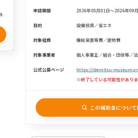
申請期間
2026年05月01日〜2026年09
件
目的
設備投資／省エネ
対象経費
機械装置等費／建物費
対象事業者
個人事業主／組合・団体等／
公式公募ページ
https://idemitsu-museum.or.
※終了している可能性がありま
この補助金について