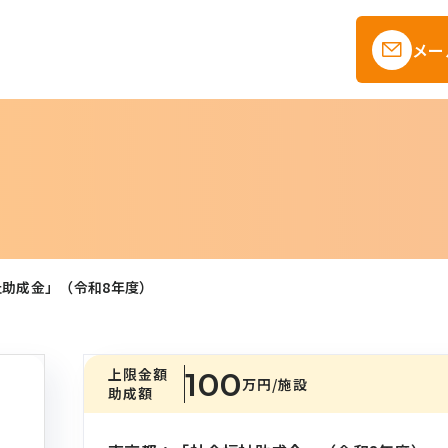
メー
助成金」（令和8年度）
上限金額
100
万円
/施設
助成額