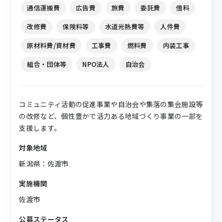
通信運搬費
広告費
旅費
委託費
借料
改修費
保険料等
水道光熱費等
人件費
原材料費/資材費
工事費
燃料費
内装工事
組合・団体等
NPO法人
自治会
コミュニティ活動の促進事業や自治会や集落の集会施設等
の改修など、個性豊かで活力ある地域づくり事業の一部を
支援します。
対象地域
新潟県：佐渡市
実施機関
佐渡市
公募ステータス