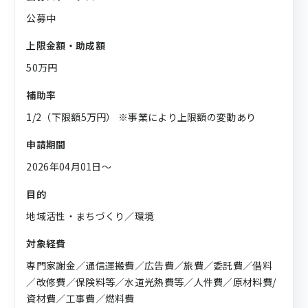
公募中
上限金額・助成額
50万円
補助率
1/2（下限額5万円） ※事業により上限額の変動あり
申請期間
2026年04月01日〜
目的
地域活性・まちづくり／環境
対象経費
専門家謝金／通信運搬費／広告費／旅費／委託費／借料
／改修費／保険料等／水道光熱費等／人件費／原材料費/
資材費／工事費／燃料費