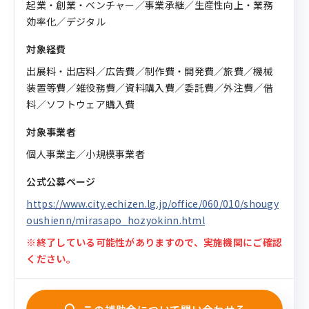
起業・創業・ベンチャー／事業承継／生産性向上・業務
効率化／デジタル
対象経費
出展料・出店料／広告費／制作費・開発費／旅費／機械
装置等費／雑役務費／資料購入費／委託費／外注費／借
料／ソフトウェア購入費
対象事業者
個人事業主／小規模事業者
公式公募ページ
https://www.city.echizen.lg.jp/office/060/010/shougy
oushienn/mirasapo_hozyokinn.html
※終了している可能性がありますので、実施機関にご確認
ください。