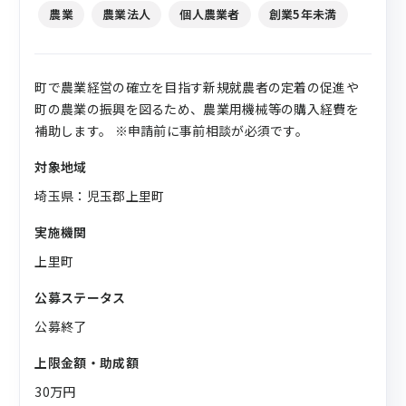
農業
農業法人
個人農業者
創業5年未満
町で農業経営の確立を目指す新規就農者の定着の促進や
町の農業の振興を図るため、農業用機械等の購入経費を
補助します。 ※申請前に事前相談が必須です。
対象地域
埼玉県：児玉郡上里町
実施機関
上里町
公募ステータス
公募終了
上限金額・助成額
30万円