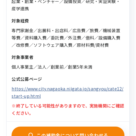
起業・創業・ベンチャー／設備投資／研究・実証実験・
産学連携
対象経費
専門家謝金／出展料・出店料／広告費／旅費／機械装置
等費／資料購入費／委託費／外注費／借料／設備購入費
／改修費／ソフトウェア購入費／原材料費/資材費
対象事業者
個人事業主／法人／創業前／創業5年未満
公式公募ページ
https://www.city.nagaoka.niigata.jp/sangyou/cate12/
start-up.html
※終了している可能性がありますので、実施機関にご確認
ください。
この補助金について問い合わせる