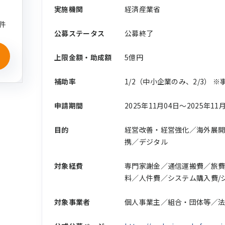
実施機関
経済産業省
件
公募ステータス
公募終了
上限金額・助成額
5億円
補助率
1/2（中小企業のみ、2/3）
申請期間
2025年11月04日〜2025年11
目的
経営改善・経営強化／海外展
携／デジタル
対象経費
専門家謝金／通信運搬費／旅
料／人件費／システム購入費/
対象事業者
個人事業主／組合・団体等／