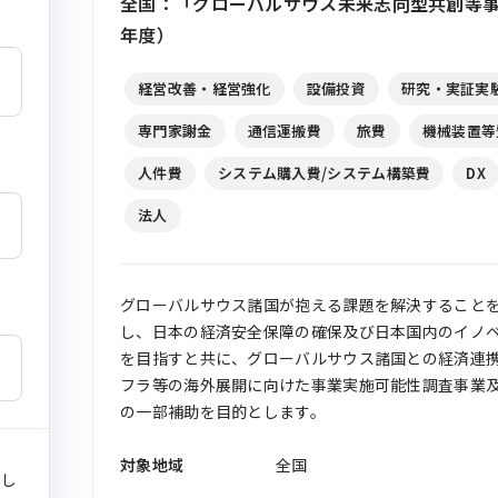
全国：「グローバルサウス未来志向型共創等事
年度）
経営改善・経営強化
設備投資
研究・実証実
専門家謝金
通信運搬費
旅費
機械装置等
人件費
システム購入費/システム構築費
DX
法人
グローバルサウス諸国が抱える課題を解決すること
し、日本の経済安全保障の確保及び日本国内のイノ
を目指すと共に、グローバルサウス諸国との経済連
フラ等の海外展開に向けた事業実施可能性調査事業
の一部補助を目的とします。
対象地域
全国
まし