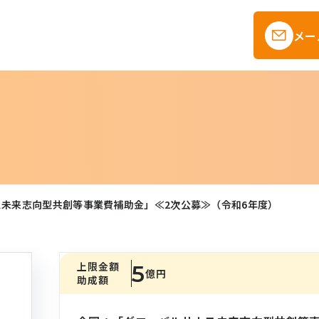
メー
未来志向型共創等事業費補助金」≪2次公募≫（令和6年度）
上限金額
5
億円
助成額