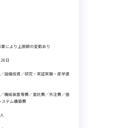
 ※事業により上限額の変動あり
月26日
開／設備投資／研究・実証実験・産学連
費／機械装置等費／委託費／外注費／借
システム構築費
法人