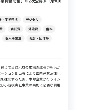
業費補助金」≪2次公募≫（令和6
験・産学連携
デジタル
費
委託費
外注費
借料
個人事業主
組合・団体等
を通じて当該地域の市場の成長力を活か
ベーション創出等により国内産業活性化
携を強化するため、本邦企業が行うイン
及び小規模実証事業の実施に必要な費用