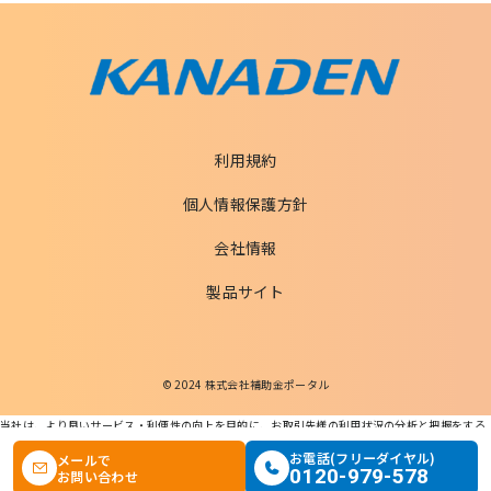
利用規約
個人情報保護方針
会社情報
製品サイト
© 2024 株式会社補助金ポータル
当社は、より良いサービス・利便性の向上を目的に、お取引先様の利用状況の分析と把握をする
ためCookieを利用します。
この条件で検索する
お電話(フリーダイヤル)
メールで
本ウェブサイトを利用することで、Cookieの使用に同意するものとします。
0120-979-578
お問い合わせ
個人情報の適正な取扱いに関する基本方針