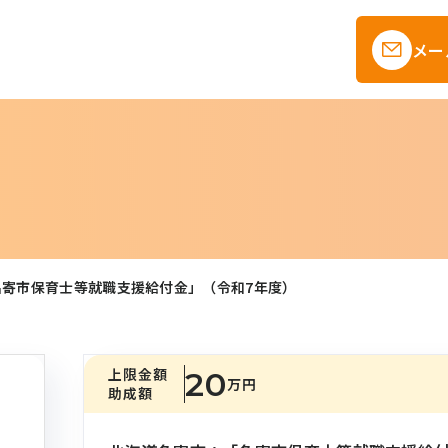
メー
名寄市保育士等就職支援給付金」（令和7年度）
上限金額
20
万円
助成額