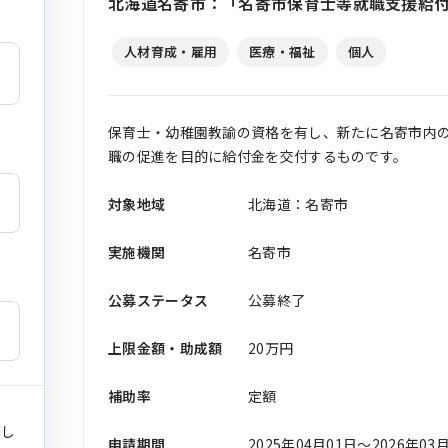
北海道名寄市：「名寄市保育士等就職支援給付
人材育成・雇用
医療・福祉
個人
保育士・幼稚園教諭の資格を有し、新たに名寄市内
職の促進を目的に給付金を交付するものです。
対象地域
北海道：名寄市
実施機関
名寄市
公募ステータス
公募終了
上限金額・助成額
20万円
補助率
定額
まし
申請期間
2025年04月01日〜2026年03