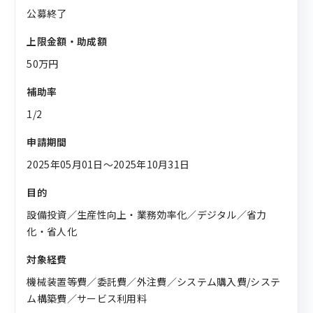
公募終了
上限金額・助成額
50万円
補助率
1/2
申請期間
2025年05月01日〜2025年10月31日
目的
設備投資／生産性向上・業務効率化／デジタル／省力
化・省人化
対象経費
機械装置等費／委託費／外注費／システム購入費/システ
ム構築費／サービス利用料