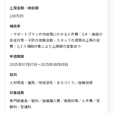
上限金額・助成額
100万円
補助率
・サポートプランの作成等にかかる人件費：3/4 ・施設の
安全対策・子供の体験活動・スタッフの資質向上等の経
費：1/2 ※補助対象により上限額の変動あり
申請期間
2025年07月07日〜2025年08月08日
目的
人材育成・雇用／地域活性・まちづくり／設備投資
対象経費
専門家謝金／借料／設備購入費／保険料等／人件費／受
験料・受講料