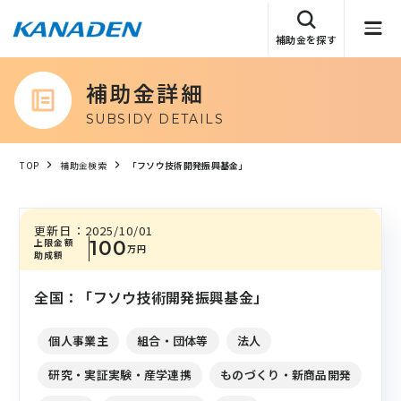
補助金を探す
補助金詳細
SUBSIDY DETAILS
TOP
補助金検索
「フソウ技術開発振興基金」
更新日：
2025/10/01
上限金額
100
万円
助成額
全国：「フソウ技術開発振興基金」
個人事業主
組合・団体等
法人
研究・実証実験・産学連携
ものづくり・新商品開発