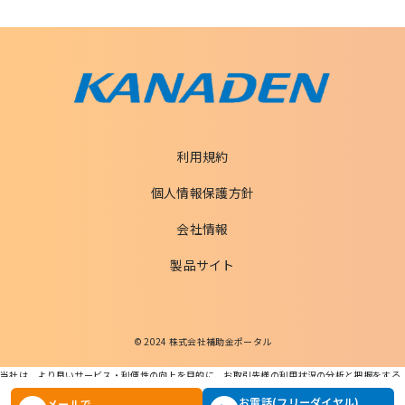
利用規約
個人情報保護方針
会社情報
製品サイト
© 2024 株式会社補助金ポータル
当社は、より良いサービス・利便性の向上を目的に、お取引先様の利用状況の分析と把握をする
ためCookieを利用します。
この条件で検索する
お電話(フリーダイヤル)
メールで