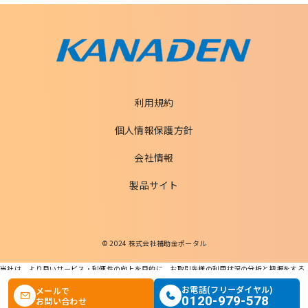
利用規約
個人情報保護方針
会社情報
製品サイト
© 2024 株式会社補助金ポータル
当社は、より良いサービス・利便性の向上を目的に、お取引先様の利用状況の分析と把握をする
ためCookieを利用します。
この条件で検索する
お電話(フリーダイヤル)
メールで
本ウェブサイトを利用することで、Cookieの使用に同意するものとします。
0120-979-578
お問い合わせ
個人情報の適正な取扱いに関する基本方針