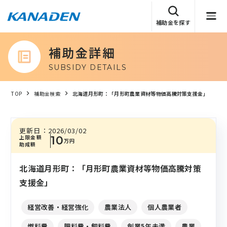
補助金を探す
補助金詳細
SUBSIDY DETAILS
TOP
補助金検索
北海道月形町：「月形町農業資材等物価高騰対策支援金」
更新日：
2026/03/02
上限金額
10
万円
助成額
北海道月形町：「月形町農業資材等物価高騰対策
支援金」
経営改善・経営強化
農業法人
個人農業者
燃料費
肥料費・飼料費
創業5年未満
農業