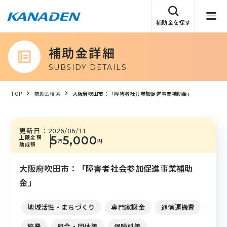
補助金を探す
補助金詳細
SUBSIDY DETAILS
TOP
補助金検索
大阪府吹田市：「障害者社会参加促進事業補助金」
更新日：
2026/06/11
上限金額
5
5,000
万
円
助成額
大阪府吹田市：「障害者社会参加促進事業補助
金」
地域活性・まちづくり
専門家謝金
通信運搬費
旅費
組合・団体等
保険料等