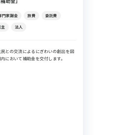
業補助金」
専門家謝金
旅費
委託費
業主
法人
住民との交流によるにぎわいの創出を図
囲内において補助金を交付します。