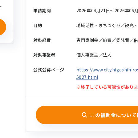
件
申請期間
2026年04月21日〜2026年06
目的
地域活性・まちづくり／観光
対象経費
専門家謝金／旅費／委託費／借
対象事業者
個人事業主／法人
公式公募ページ
https://www.city.higashihir
5027.html
※終了している可能性がありま
この補助金について