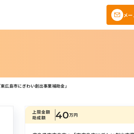
メー
「東広島市にぎわい創出事業補助金」
上限金額
40
万円
助成額