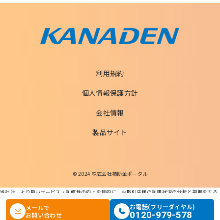
利用規約
個人情報保護方針
会社情報
製品サイト
© 2024 株式会社補助金ポータル
当社は、より良いサービス・利便性の向上を目的に、お取引先様の利用状況の分析と把握をする
ためCookieを利用します。
この条件で検索する
お電話(フリーダイヤル)
メールで
本ウェブサイトを利用することで、Cookieの使用に同意するものとします。
0120-979-578
お問い合わせ
個人情報の適正な取扱いに関する基本方針