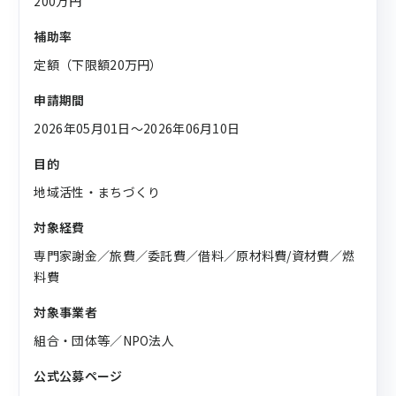
200万円
補助率
定額（下限額20万円）
申請期間
2026年05月01日〜2026年06月10日
目的
地域活性・まちづくり
対象経費
専門家謝金／旅費／委託費／借料／原材料費/資材費／燃
料費
対象事業者
組合・団体等／NPO法人
公式公募ページ