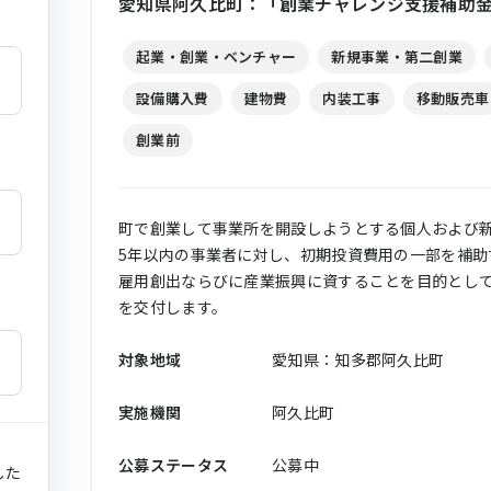
愛知県阿久比町：「創業チャレンジ支援補助
起業・創業・ベンチャー
新規事業・第二創業
設備購入費
建物費
内装工事
移動販売車
創業前
町で創業して事業所を開設しようとする個人および
5年以内の事業者に対し、初期投資費用の一部を補助
雇用創出ならびに産業振興に資することを目的とし
を交付します。
対象地域
愛知県：知多郡阿久比町
実施機関
阿久比町
公募ステータス
公募中
した