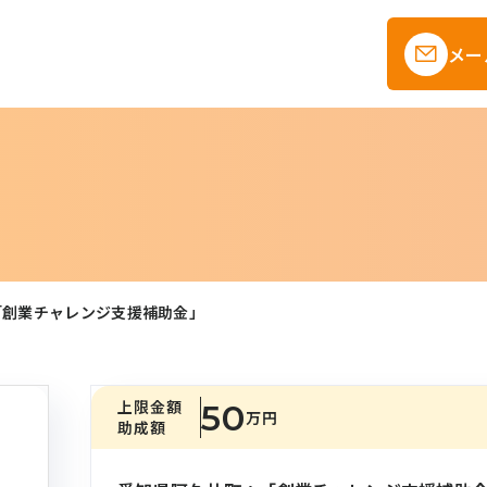
メー
「創業チャレンジ支援補助金」
上限金額
50
万円
助成額