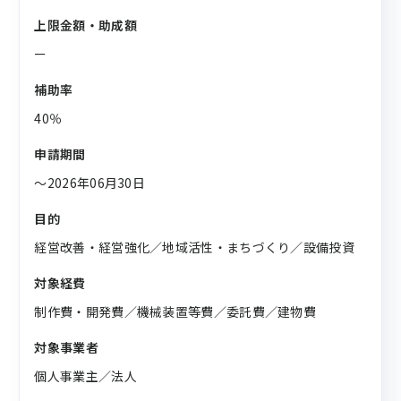
上限金額・助成額
ー
補助率
40％
申請期間
〜2026年06月30日
目的
経営改善・経営強化／地域活性・まちづくり／設備投資
対象経費
制作費・開発費／機械装置等費／委託費／建物費
対象事業者
個人事業主／法人