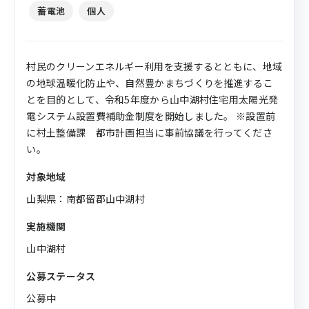
蓄電池
個人
村民のクリーンエネルギー利用を支援するとともに、地域
の地球温暖化防止や、自然豊かまちづくりを推進するこ
とを目的として、令和5年度から山中湖村住宅用太陽光発
電システム設置費補助金制度を開始しました。 ※設置前
に村土整備課 都市計画担当に事前協議を行ってくださ
い。
対象地域
山梨県：南都留郡山中湖村
実施機関
山中湖村
公募ステータス
公募中