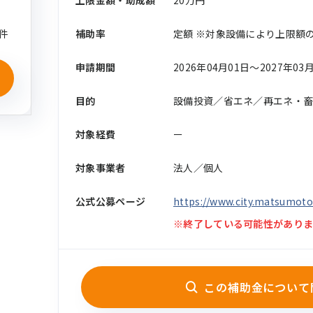
上限金額・助成額
20万円
件
補助率
定額 ※対象設備により上限額
申請期間
2026年04月01日〜2027年03
目的
設備投資／省エネ／再エネ・畜
対象経費
ー
対象事業者
法人／個人
公式公募ページ
https://www.city.matsumoto
※終了している可能性がありま
この補助金について