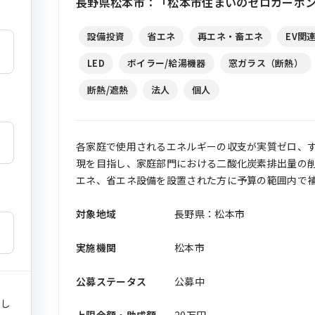
長野県松本市：「松本市住まいのゼロカーボン
設備投資
省エネ
再エネ・畜エネ
EV関
LED
ボイラー/給湯機器
窓ガラス（断熱）
断熱/遮熱
法人
個人
各家庭で使用されるエネルギーの収支が実質ゼロ、
現を目指し、家庭部門における二酸化炭素排出量の
エネ、省エネ設備を設置された方に予算の範囲内で
対象地域
長野県：松本市
実施機関
松本市
公募ステータス
公募中
まし