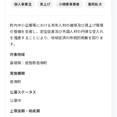
個人事業主
賃上げ
小規模事業者
雇用拡大
町内中小企業等における若年人材の確保及び賃上げ環境
の整備を支援し、定住促進及び外国人材の円滑な受入れ
を推進することにより、地域経済の持続的発展を図りま
す。
対象地域
島根県：邑智郡邑南町
実施機関
邑南町
公募ステータス
公募中
上限金額・助成額