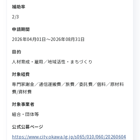
補助率
2/3
申請期間
2026年04月01日〜2026年08月31日
目的
人材育成・雇用／地域活性・まちづくり
対象経費
専門家謝金／通信運搬費／旅費／委託費／借料／原材料
費/資材費
対象事業者
組合・団体等
公式公募ページ
https://www.city.okawa.lg.jp/s065/010/060/20260604