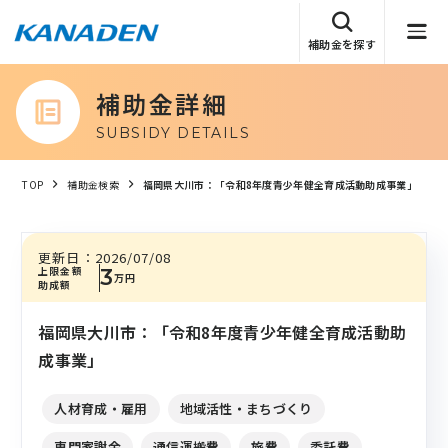
補助金を探す
補助金詳細
SUBSIDY DETAILS
TOP
補助金検索
福岡県大川市：「令和8年度青少年健全育成活動助成事業」
更新日：
2026/07/08
上限金額
3
万円
助成額
福岡県大川市：「令和8年度青少年健全育成活動助
成事業」
人材育成・雇用
地域活性・まちづくり
専門家謝金
通信運搬費
旅費
委託費