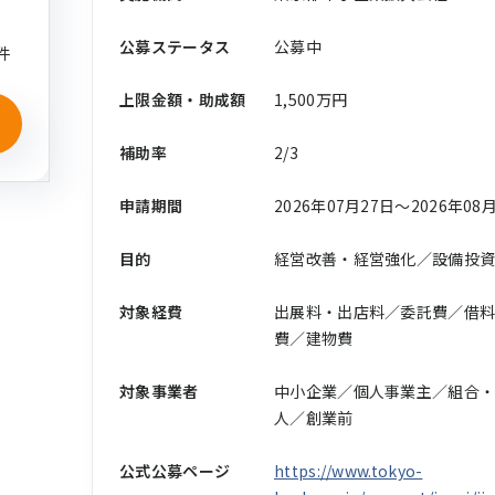
公募ステータス
公募中
件
上限金額・助成額
1,500万円
補助率
2/3
申請期間
2026年07月27日〜2026年08
目的
経営改善・経営強化／設備投
対象経費
出展料・出店料／委託費／借料
費／建物費
対象事業者
中小企業／個人事業主／組合・
人／創業前
公式公募ページ
https://www.tokyo-