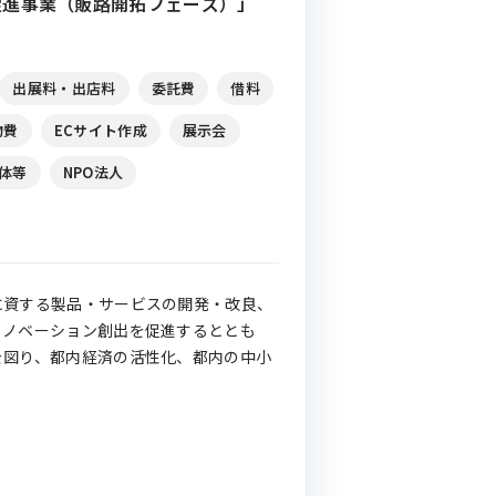
促進事業（販路開拓フェーズ）」
出展料・出店料
委託費
借料
物費
ECサイト作成
展示会
体等
NPO法人
に資する製品・サービスの開発・改良、
イノベーション創出を促進するととも
を図り、都内経済の活性化、都内の中小