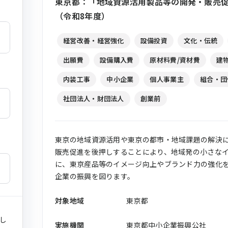
東京都：「地域資源活用製品等の開発・販売
（令和8年度）
経営改善・経営強化
設備投資
文化・伝統
出願費
設備購入費
原材料費/資材費
建
内装工事
中小企業
個人事業主
組合・団
社団法人・財団法人
創業前
東京の地域資源活用や東京の都市・地域課題の解決
販売促進を後押しすることにより、地域発の小さな
に、東京産品等のイメージ向上やブランド力の強化
企業の振興を図ります。
対象地域
東京都
し
実施機関
東京都中小企業振興公社