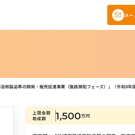
メー
源活用製品等の開発・販売促進事業（販路開拓フェーズ）」（令和8年
上限金額
1,500
万円
助成額