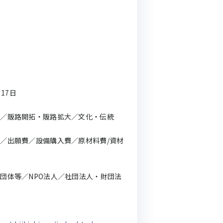
月17日
資／販路開拓・販路拡大／文化・伝統
／出願費／設備購入費／原材料費/資材
団体等／NPO法人／社団法人・財団法