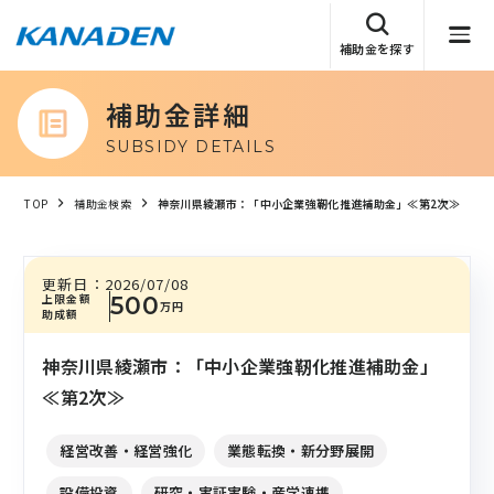
補助金を探す
補助金詳細
SUBSIDY DETAILS
TOP
補助金検索
神奈川県綾瀬市：「中小企業強靭化推進補助金」≪第2次≫
更新日：
2026/07/08
上限金額
500
万円
助成額
神奈川県綾瀬市：「中小企業強靭化推進補助金」
≪第2次≫
経営改善・経営強化
業態転換・新分野展開
設備投資
研究・実証実験・産学連携