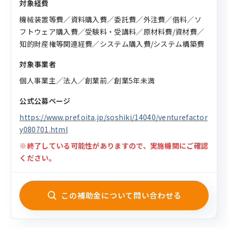
対象経費
機械装置等費／資料購入費／委託費／外注費／借料／ソ
フトウェア購入費／受験料・受講料／原材料費/資材費／
知的財産権等関連経費／システム購入費/システム構築費
対象事業者
個人事業主／法人／創業前／創業5年未満
公式公募ページ
https://www.pref.oita.jp/soshiki/14040/venturefactor
y080701.html
※終了している可能性がありますので、実施機関にご確認
ください。
この補助金について問い合わせる