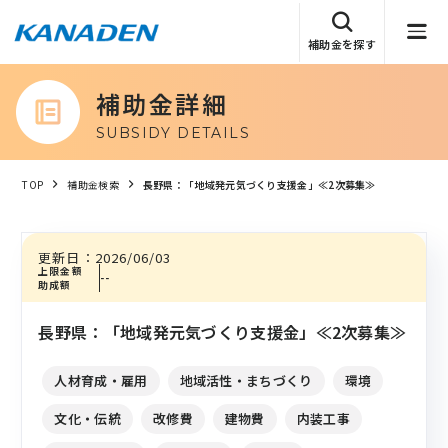
補助金を探す
補助金詳細
SUBSIDY DETAILS
TOP
補助金検索
長野県：「地域発元気づくり支援金」≪2次募集≫
更新日：
2026/06/03
上限金額
--
助成額
長野県：「地域発元気づくり支援金」≪2次募集≫
人材育成・雇用
地域活性・まちづくり
環境
文化・伝統
改修費
建物費
内装工事