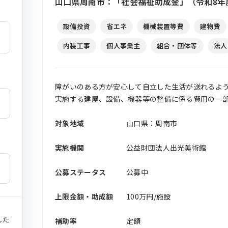
山口県周南市：「社会福祉助成金」（令和8年
設備投資
省エネ
機械装置等費
建物費
内装工事
個人事業主
組合・団体等
法人
障がいのある方が安心して自立した生活が送れるよ
実施する建屋、設備、機器等の整備に係る費用の一
対象地域
山口県：周南市
実施機関
公益財団法人出光美術館
公募ステータス
公募中
上限金額・助成額
100万円/施設
した
補助率
定額