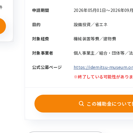
件
申請期間
2026年05月01日〜2026年09
目的
設備投資／省エネ
対象経費
機械装置等費／建物費
対象事業者
個人事業主／組合・団体等／
公式公募ページ
https://idemitsu-museum.or.
※終了している可能性がありま
この補助金について