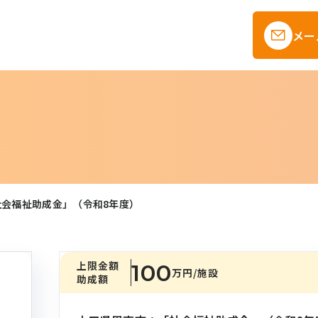
メー
会福祉助成金」（令和8年度）
上限金額
100
万円
/施設
助成額