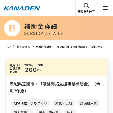
補助金を探す
補助金詳細
SUBSIDY DETAILS
TOP
補助金検索
茨城県笠間市：「販路開拓支援事業補助金」（令和7年度）
更新日：
2026/06/08
上限金額
200
万円
助成額
茨城県笠間市：「販路開拓支援事業補助金」（令
和7年度）
地域活性・まちづくり
文化・伝統
設備購入費
個人事業主
組合・団体等
法人