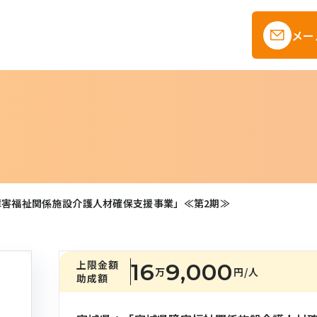
メー
障害福祉関係施設介護人材確保支援事業」≪第2期≫
上限金額
16
9,000
万
円
/人
助成額