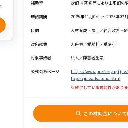
補助率
定額 ※研修等により上限額の
件
申請期間
2025年11月04日〜2026年02
目的
人材育成・雇用／経営改善・
対象経費
人件費／受験料・受講料
対象事業者
法人／障害者施設
公式公募ページ
https://www.pref.miyagi.jp/s
top/r7jinzaikakuho.html
※終了している可能性がありま
この補助金について