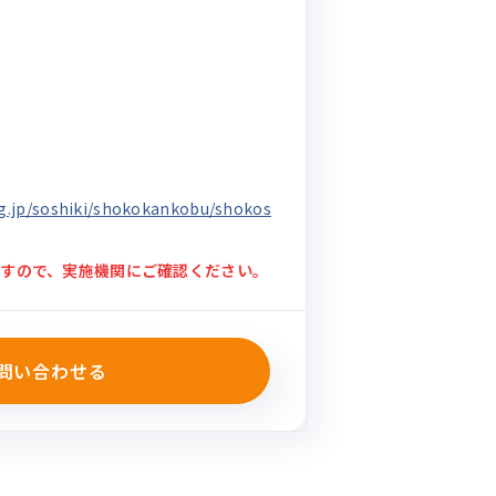
資
.lg.jp/soshiki/shokokankobu/shokos
すので、実施機関にご確認ください。
問い合わせる