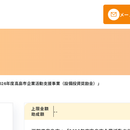
メー
026年度高島市企業活動支援事業（設備投資奨励金）」
上限金額
--
助成額