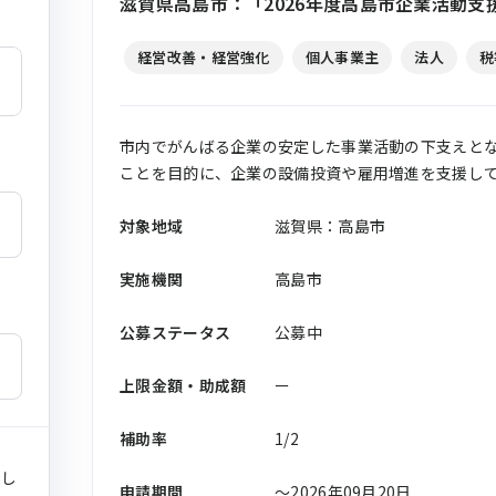
滋賀県高島市：「2026年度高島市企業活動
経営改善・経営強化
個人事業主
法人
税
市内でがんばる企業の安定した事業活動の下支えと
ことを目的に、企業の設備投資や雇用増進を支援し
対象地域
滋賀県：高島市
実施機関
高島市
公募ステータス
公募中
上限金額・助成額
ー
補助率
1/2
まし
申請期間
〜2026年09月20日