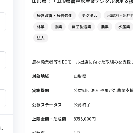
山形県：「山形県農林水産業デジタル活用支援
経営改善・経営強化
デジタル
出展料・出店
林業
漁業
食品製造業
農業
水産業
法人
農林漁業者等のECモール出店に向けた取組みを支援
対象地域
山形県
実施機関
公益財団法人 やまがた農業支
公募ステータス
公募終了
上限金額・助成額
8万5,000円
し