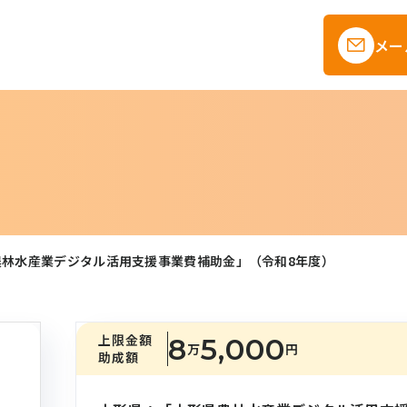
メー
農林水産業デジタル活用支援事業費補助金」（令和8年度）
上限金額
8
5,000
万
円
助成額