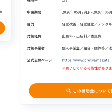
補助率
1/2
件
申請期間
2026年05月29日〜2026年06
目的
経営改善・経営強化／デジタ
対象経費
出展料・出店料／委託費
対象事業者
個人事業主／組合・団体等／
公式公募ページ
https://www.pref.yamagata.j
※終了している可能性がありま
この補助金について