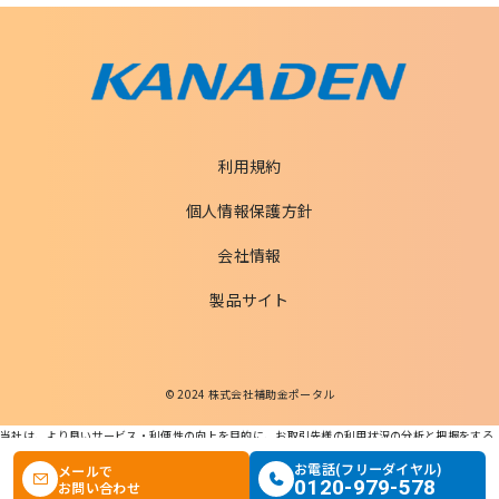
利用規約
個人情報保護方針
会社情報
製品サイト
© 2024 株式会社補助金ポータル
当社は、より良いサービス・利便性の向上を目的に、お取引先様の利用状況の分析と把握をする
ためCookieを利用します。
この条件で検索する
お電話(フリーダイヤル)
メールで
本ウェブサイトを利用することで、Cookieの使用に同意するものとします。
0120-979-578
お問い合わせ
個人情報の適正な取扱いに関する基本方針