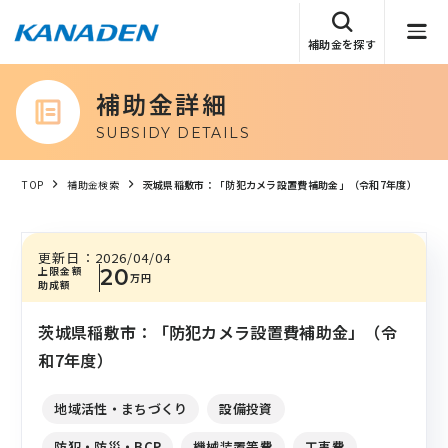
補助金を探す
補助金詳細
SUBSIDY DETAILS
TOP
補助金検索
茨城県稲敷市：「防犯カメラ設置費補助金」（令和7年度）
更新日：
2026/04/04
上限金額
20
万円
助成額
茨城県稲敷市：「防犯カメラ設置費補助金」（令
和7年度）
地域活性・まちづくり
設備投資
防犯・防災・BCP
機械装置等費
工事費