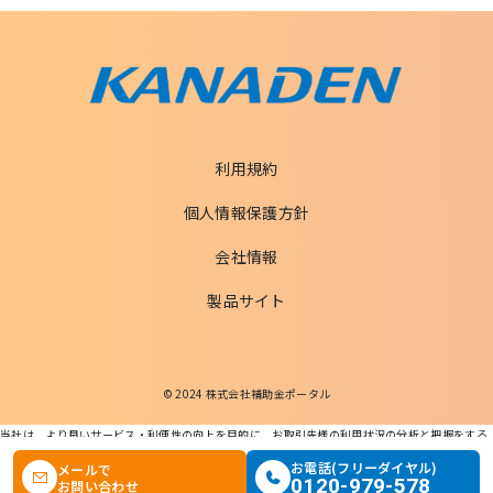
利用規約
個人情報保護方針
会社情報
製品サイト
© 2024 株式会社補助金ポータル
当社は、より良いサービス・利便性の向上を目的に、お取引先様の利用状況の分析と把握をする
ためCookieを利用します。
この条件で検索する
お電話(フリーダイヤル)
メールで
本ウェブサイトを利用することで、Cookieの使用に同意するものとします。
0120-979-578
お問い合わせ
個人情報の適正な取扱いに関する基本方針