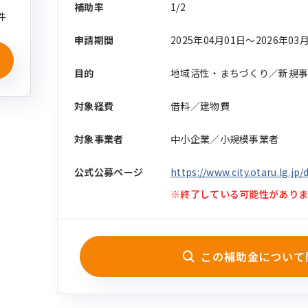
補助率
1/2
件
申請期間
2025年04月01日〜2026年03
目的
地域活性・まちづくり／新規
対象経費
借料／建物費
対象事業者
中小企業／小規模事業者
公式公募ページ
https://www.city.otaru.lg.j
※終了している可能性がありま
この補助金について